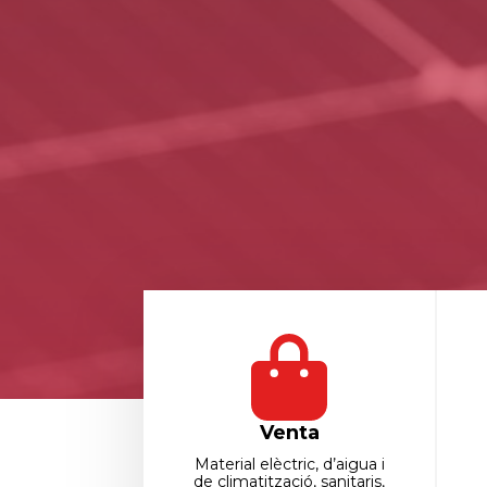
Venta
Material elèctric, d’aigua i
de climatització, sanitaris,