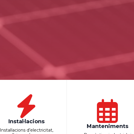
Instal·lacions
Manteniments
Instal·lacions d’electricitat,