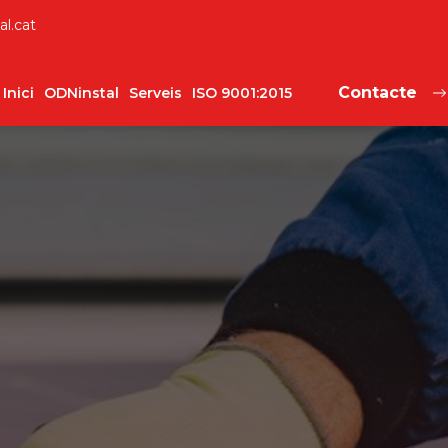
al.cat
Contacte
Inici
ODNinstal
Serveis
ISO 9001:2015