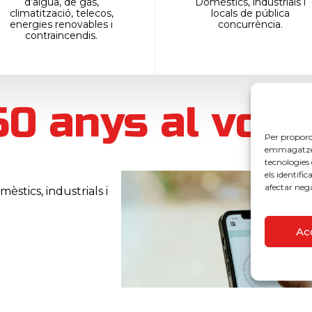
d’aigua, de gas,
Domèstics, industrials i
climatització, telecos,
locals de pública
energies renovables i
concurrència.
contraincendis.
0 anys al vost
Per proporci
emmagatzemar
tecnologies
els identifi
afectar neg
èstics, industrials i
Ac