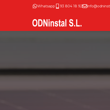
Whatsapp
93 804 18 92
info@odninst