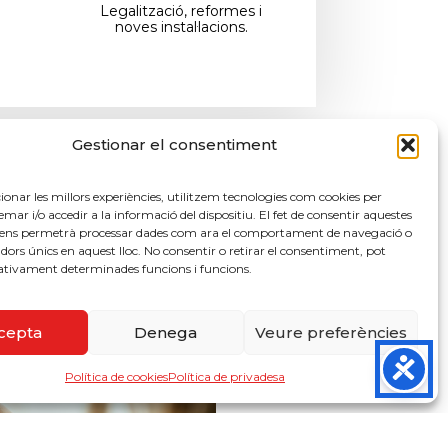
Legalització, reformes i
noves instal·lacions.
Gestionar el consentiment
re servei
onar les millors experiències, utilitzem tecnologies com cookies per
 i/o accedir a la informació del dispositiu. El fet de consentir aquestes
 ens permetrà processar dades com ara el comportament de navegació o
cadors únics en aquest lloc. No consentir o retirar el consentiment, pot
ativament determinades funcions i funcions.
cepta
Denega
Veure preferències
Política de cookies
Política de privadesa